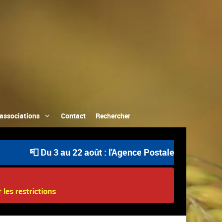
associations
Contact
Rechercher
📮 Du 3 au 22 août : l'Agence Postale Communale est ouv
 les restrictions