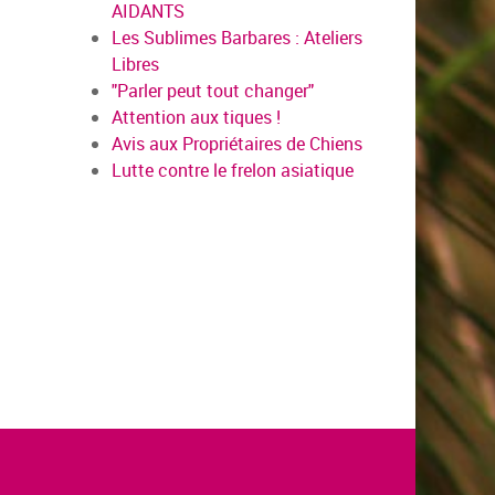
AIDANTS
Les Sublimes Barbares : Ateliers
Libres
"Parler peut tout changer"
Attention aux tiques !
Avis aux Propriétaires de Chiens
Lutte contre le frelon asiatique