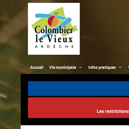
Accueil
Vie municipale
Infos pratiques
Les restriction