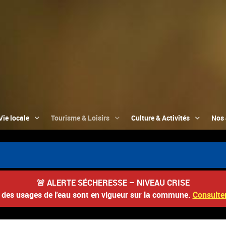
Vie locale
Tourisme & Loisirs
Culture & Activités
Nos 
🚨
ALERTE SÉCHERESSE – NIVEAU CRISE
s des usages de l'eau sont en vigueur sur la commune.
Consulter