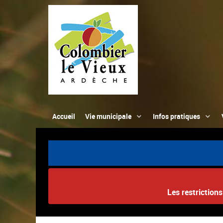
Accueil
Vie municipale
Infos pratiques
Les restriction