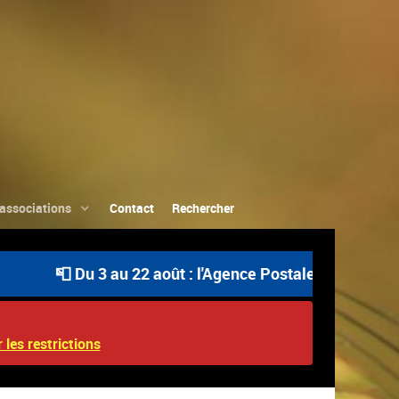
associations
Contact
Rechercher
📮 Du 3 au 22 août : l'Agence Postale Communale est o
 les restrictions