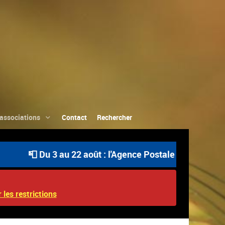
associations
Contact
Rechercher
📮 Du 3 au 22 août : l'Agence Postale Communale est o
 les restrictions