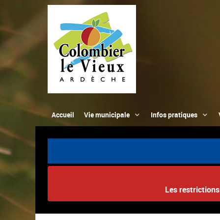
Accueil
Vie municipale
Infos pratiques
Les restriction