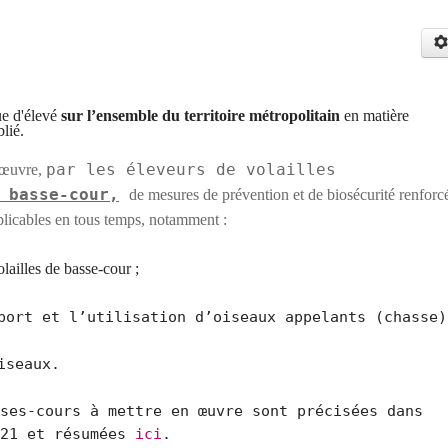
que
d'élevé
sur l’ensemble du territoire métropolitain
en matière
lié.
par les éleveurs de volailles
 œuvre,
 basse-cour,
de mesures de prévention et de biosécurité renforc
pplicables en tous temps, notamment :
olailles de basse-cour ;
port et l’utilisation d’oiseaux appelants (chasse)
iseaux.
ses-cours à mettre en œuvre sont précisées dans
021 et résumées
ici
.