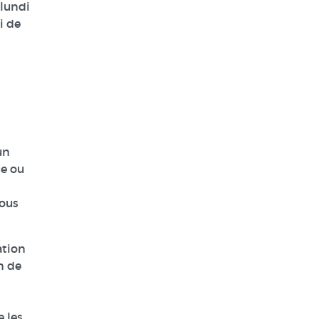
 lundi
i de
un
ge ou
vous
ation
n de
 les