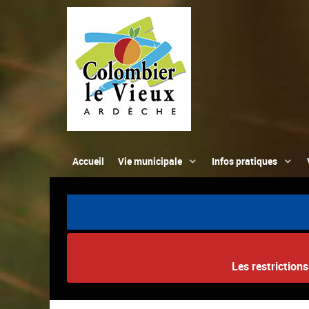
Accueil
Vie municipale
Infos pratiques
Les restriction