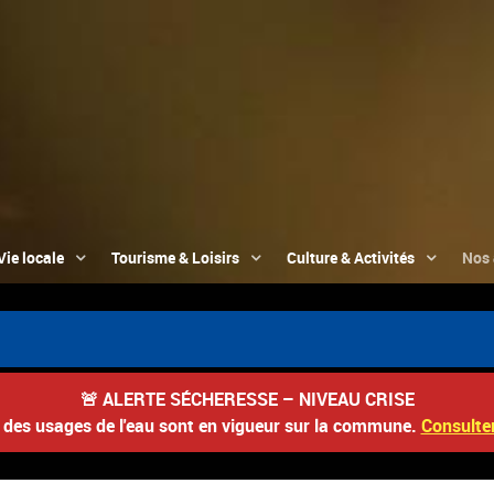
Vie locale
Tourisme & Loisirs
Culture & Activités
Nos 
📮 
🚨
ALERTE SÉCHERESSE – NIVEAU CRISE
s des usages de l'eau sont en vigueur sur la commune.
Consulter