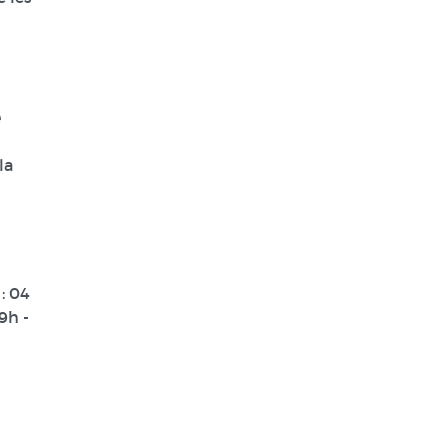
e
la
 :
04
9h -