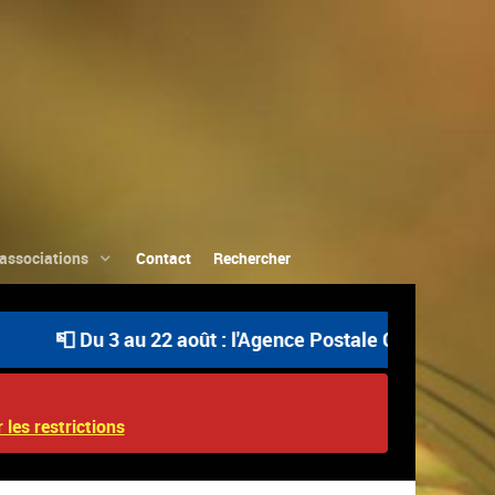
associations
Contact
Rechercher
📮 Du 3 au 22 août : l'Agence Postale Communale est ou
 les restrictions