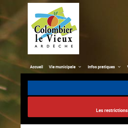
Accueil
Vie municipale
Infos pratiques
Les restriction