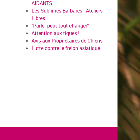
AIDANTS
Les Sublimes Barbares : Ateliers
Libres
"Parler peut tout changer"
Attention aux tiques !
Avis aux Propriétaires de Chiens
Lutte contre le frelon asiatique
en savoir plus