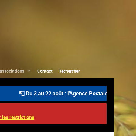
associations
Contact
Rechercher
📮 Du 3 au 22 août : l'Agence Postale Communale est o
 les restrictions