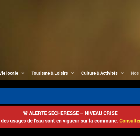
Vie locale
Tourisme & Loisirs
Culture & Activités
Nos 
🚨
ALERTE SÉCHERESSE – NIVEAU CRISE
s des usages de l'eau sont en vigueur sur la commune.
Consulter