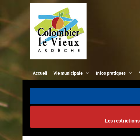
Accueil
Vie municipale
Infos pratiques
Les restriction