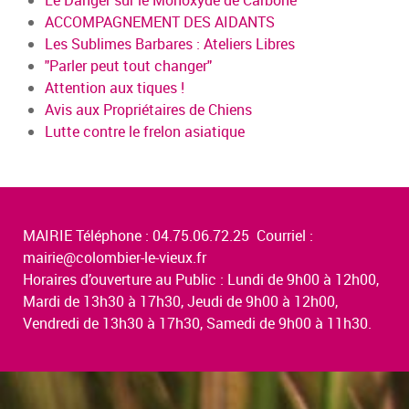
Le Danger sur le Monoxyde de Carbone
ACCOMPAGNEMENT DES AIDANTS
Les Sublimes Barbares : Ateliers Libres
"Parler peut tout changer"
Attention aux tiques !
Avis aux Propriétaires de Chiens
Lutte contre le frelon asiatique
MAIRIE Téléphone : 04.75.06.72.25 Courriel :
mairie@colombier-le-vieux.fr
Horaires d’ouverture au Public : Lundi de 9h00 à 12h00,
Mardi de 13h30 à 17h30, Jeudi de 9h00 à 12h00,
Vendredi de 13h30 à 17h30, Samedi de 9h00 à 11h30.