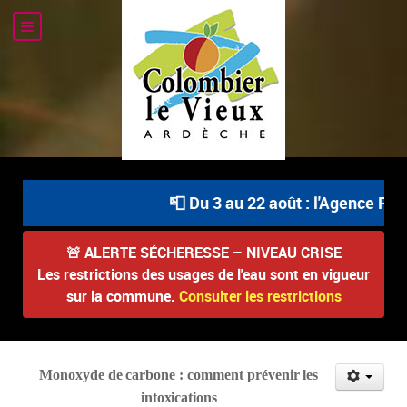
📮 Du 3 au 22 août : l'Agence Post
🚨
ALERTE SÉCHERESSE – NIVEAU CRISE
Les restrictions des usages de l'eau sont en vigueur
sur la commune.
Consulter les restrictions
Monoxyde
de
carbone
:
comment
prévenir
les
intoxications