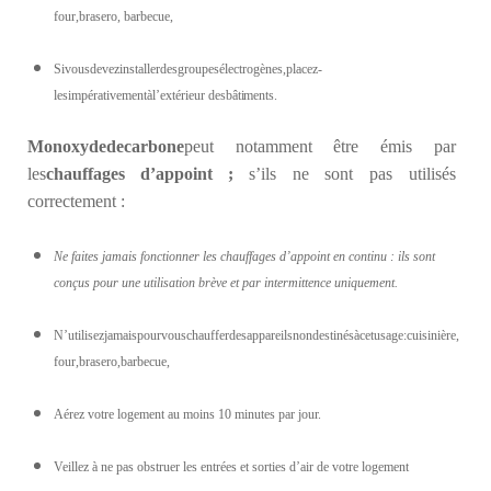
four,brasero, barbecue,
Sivousdevezinstallerdesgroupesélectrogènes,placez-
lesimpérativementàl’extérieur des
bâtiments.
Monoxyde
de
carbone
peut notamment être émis par
les
chauffages
d
’appoint
;
s’ils ne sont pas utilisés
correctement :
Ne faites jamais fonctionner les chauffages d’appoint en continu : ils sont
conçus pour une utilisation brève et par intermittence uniquement.
N’utilisezjamaispourvouschaufferdesappareilsnondestinésàcetusage:cuisinière,
four,brasero,barbecue,
Aérez votre logement au moins 10 minutes par jour.
Veillez à ne pas obstruer les entrées et sorties d’air de votre logement