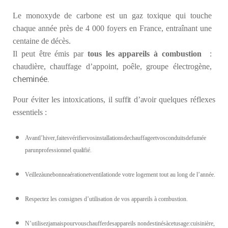
Le monoxyde de carbone est un gaz toxique qui touche
chaque année près de 4 000 foyers en France, entraînant une
centaine de décès.
Il peut être émis par
tous les appareils à combustion
:
chaudière, chauffage d’appoint, poêle, groupe électrogène,
cheminée.
Pour
éviter
les
intoxications,
il suffit d’avoir
quelques réflexes
essentiels :
Avantl’hiver,faitesvérifiervosinstallationsdechauffageetvosconduitsdefumée
parunprofessionnel
qualifié.
Veillezàunebonneaérationetventilationde votre logement tout au long de l’année.
Respectez les consignes d’utilisation de vos appareils à combustion.
N’utilisezjamaispourvouschaufferdesappareils nondestinésàcetusage:cuisinière,