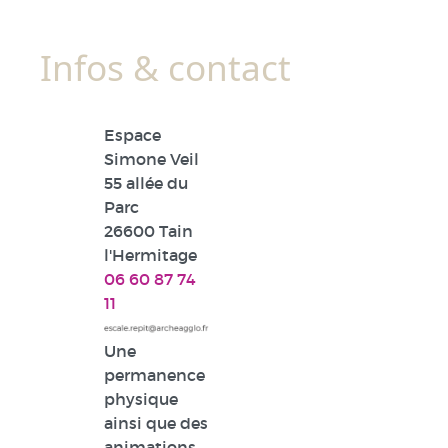
Infos & contact
Espace
Simone Veil
55 allée du
Parc
26600 Tain
l'Hermitage
06 60 87 74
11
Une
permanence
physique
ainsi que des
animations