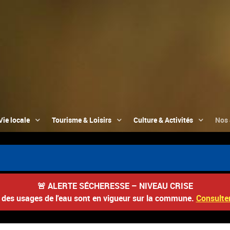
Vie locale
Tourisme & Loisirs
Culture & Activités
Nos 
🚨
ALERTE SÉCHERESSE – NIVEAU CRISE
s des usages de l'eau sont en vigueur sur la commune.
Consulter