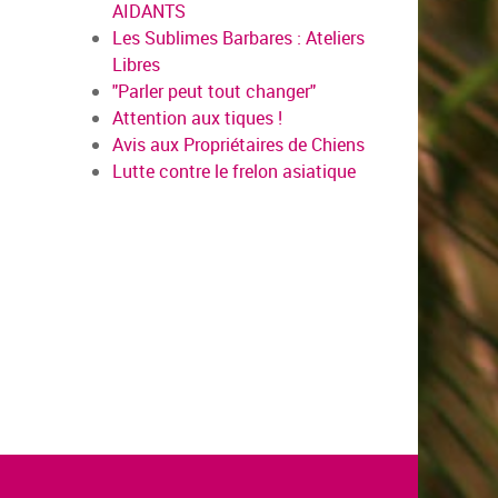
AIDANTS
Les Sublimes Barbares : Ateliers
Libres
"Parler peut tout changer"
Attention aux tiques !
Avis aux Propriétaires de Chiens
Lutte contre le frelon asiatique