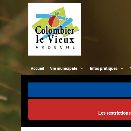
Accueil
Vie municipale
Infos pratiques
Les restriction