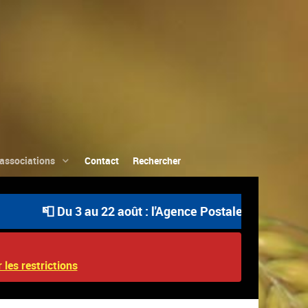
associations
Contact
Rechercher
📮 Du 3 au 22 août : l'Agence Postale Communale est ou
 les restrictions