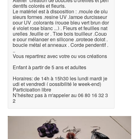
Atelier création de boucles d'oreilles et pen
dentifs colorés et fleuris.
Le matériel est à disposition : .moule de plu
sieurs formes .resine UV .lampe durcisseur
pour UV .colorants (rouge bleu vert brun dor
é violet rose blanc ...) . Fleurs et feuilles nat
urelles .feuille or . Tige bois touilleur .Coup
e pour mélanger en silicone .protege doigt .
boucle métal et anneaux . Corde pendentif .
..
Vous repartirez avec votre ou vos créations
Enfant à partir de 5 ans et adultes
Horaires: de 14h à 15h30 les lundi mardi je
udi et vendredi ( possibilité le week-end)
Participation libre
N’hésitez pas à m'appeler au 06 80 16 32 3
2