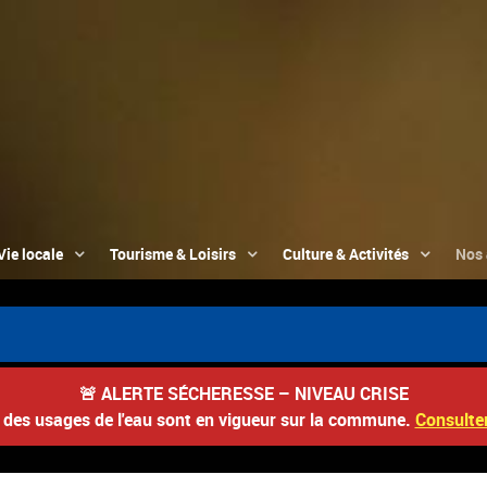
Vie locale
Tourisme & Loisirs
Culture & Activités
Nos 
🚨
ALERTE SÉCHERESSE – NIVEAU CRISE
s des usages de l'eau sont en vigueur sur la commune.
Consulter