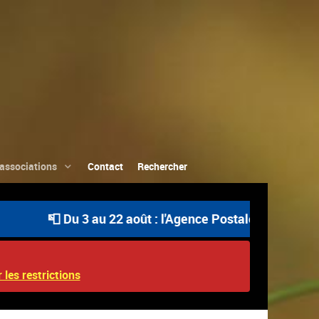
associations
Contact
Rechercher
📮 Du 3 au 22 août : l'Agence Postale Communale est ouve
 les restrictions