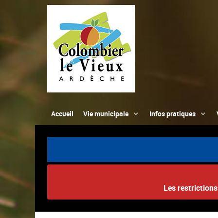
Accueil
Vie municipale
Infos pratiques
Les restriction