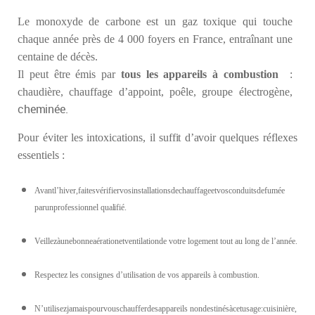
Le monoxyde de carbone est un gaz toxique qui touche
chaque année près de 4 000 foyers en France, entraînant une
centaine de décès.
Il peut être émis par
tous les appareils à combustion
:
chaudière, chauffage d’appoint, poêle, groupe électrogène,
cheminée.
Pour
éviter
les
intoxications,
il suffit d’avoir
quelques réflexes
essentiels :
Avantl’hiver,faitesvérifiervosinstallationsdechauffageetvosconduitsdefumée
parunprofessionnel
qualifié.
Veillezàunebonneaérationetventilationde votre logement tout au long de l’année.
Respectez les consignes d’utilisation de vos appareils à combustion.
N’utilisezjamaispourvouschaufferdesappareils nondestinésàcetusage:cuisinière,