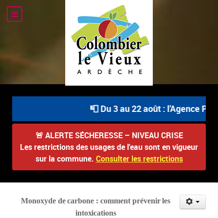
📮 Du 3 au 22 août : l'Agence Post
🚨
ALERTE SÉCHERESSE – NIVEAU CRISE
Les restrictions des usages de l'eau sont en vigueur
sur la commune.
Consulter les restrictions
Monoxyde
de
carbone
:
comment
prévenir
les
intoxications