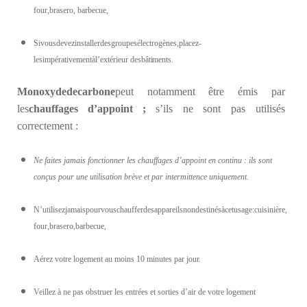
four,brasero, barbecue,
Sivousdevezinstallerdesgroupesélectrogènes,placez-
lesimpérativementàl’extérieur des
bâtiments.
Monoxyde
de
carbone
peut notamment être émis par
les
chauffages
d
’appoint
;
s’ils ne sont pas utilisés
correctement :
Ne faites jamais fonctionner les chauffages d’appoint en continu : ils sont
conçus pour une utilisation brève et par intermittence uniquement.
N’utilisezjamaispourvouschaufferdesappareilsnondestinésàcetusage:cuisinière,
four,brasero,barbecue,
Aérez votre logement au moins 10 minutes par jour.
Veillez à ne pas obstruer les entrées et sorties d’air de votre logement