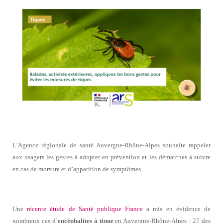
L’Agence régionale de santé Auvergne-Rhône-Alpes souhaite rappeler
aux usagers les gestes à adopter en prévention et les démarches à suivre
en cas de morsure et d’apparition de symptômes.
Une
récente étude de Santé publique France
a mis en évidence de
nombreux cas d’
encéphalites à tique
en Auvergne-Rhône-Alpes : 27 des