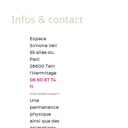
Infos & contact
Espace
Simone Veil
55 allée du
Parc
26600 Tain
l'Hermitage
06 60 87 74
11
Une
permanence
physique
ainsi que des
animations