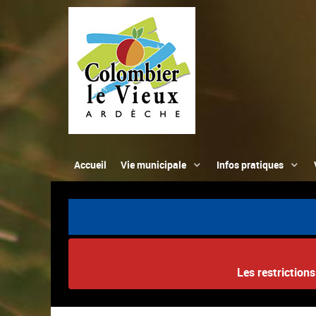
Accueil
Vie municipale
Infos pratiques
Les restriction