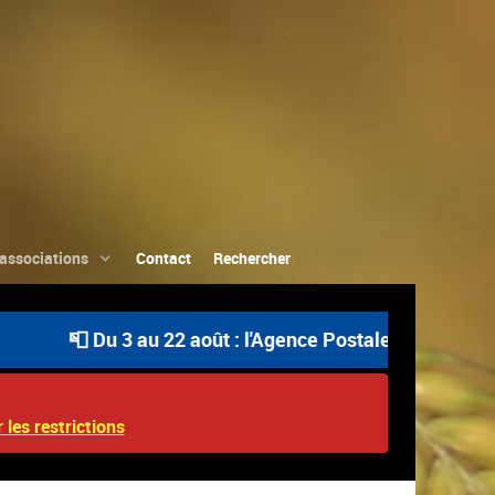
associations
Contact
Rechercher
📮 Du 3 au 22 août : l'Agence Postale Communale est ouve
 les restrictions