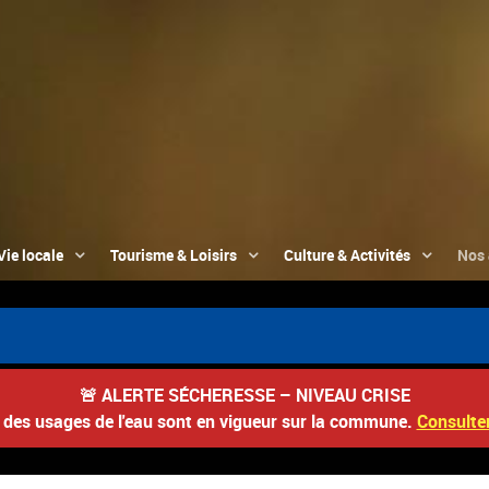
Vie locale
Tourisme & Loisirs
Culture & Activités
Nos 
🚨
ALERTE SÉCHERESSE – NIVEAU CRISE
s des usages de l'eau sont en vigueur sur la commune.
Consulter