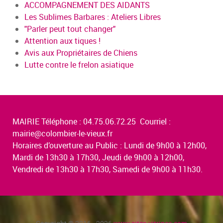
ACCOMPAGNEMENT DES AIDANTS
Les Sublimes Barbares : Ateliers Libres
"Parler peut tout changer"
Attention aux tiques !
Avis aux Propriétaires de Chiens
Lutte contre le frelon asiatique
MAIRIE Téléphone : 04.75.06.72.25 Courriel :
mairie@colombier-le-vieux.fr
Horaires d’ouverture au Public : Lundi de 9h00 à 12h00,
Mardi de 13h30 à 17h30, Jeudi de 9h00 à 12h00,
Vendredi de 13h30 à 17h30, Samedi de 9h00 à 11h30.