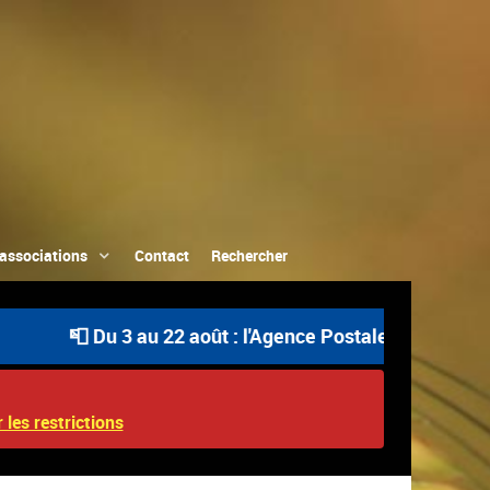
associations
Contact
Rechercher
📮 Du 3 au 22 août : l'Agence Postale Communale est 
 les restrictions