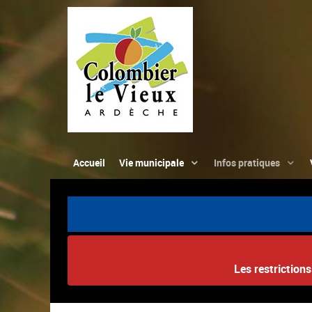
Accueil
Vie municipale
Infos pratiques
Les restriction