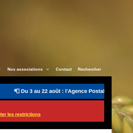
Nos associations
Contact
Rechercher
📮 Du 3 au 22 août : l'Agence Postale Communale est
er les restrictions