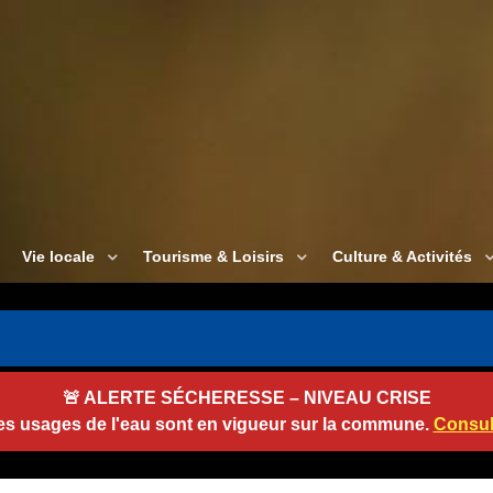
Vie locale
Tourisme & Loisirs
Culture & Activités
🚨
ALERTE SÉCHERESSE – NIVEAU CRISE
des usages de l'eau sont en vigueur sur la commune.
Consult