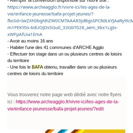
- R
https://www.archeagglo.fr/vivre-ici/les-ages-de-la-
vie/enfance-jeunesse/bafa-projet-jeunes/?
fbclid=IwZXh0bgNhZW0CMTAAAR3jdBgsSPCRdLkYJAaRy9lc
m1PEKY0s-6dUOJDs5Gu0_33GbT028_aem_Kkx1LgIv-
xWFpAfUia1EmA
- Avoir au moins 16 ans
- Habiter l’une des 41 communes d’ARCHE Agglo
- Effectuer ton stage dans un ou plusieurs centres de loisirs
du territoire
- Une fois le
BAFA
obtenu, travailler dans un ou plusieurs
centres de loisirs du territoire
Vous trouverez notre page web dédié avec notre flyers
ici :
https://www.archeagglo.fr/vivre-ici/les-ages-de-la-
vie/enfance-jeunesse/bafa-projet-jeunes/?edit