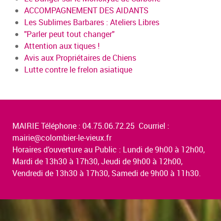
ACCOMPAGNEMENT DES AIDANTS
Les Sublimes Barbares : Ateliers Libres
"Parler peut tout changer"
Attention aux tiques !
Avis aux Propriétaires de Chiens
Lutte contre le frelon asiatique
MAIRIE Téléphone : 04.75.06.72.25 Courriel :
mairie@colombier-le-vieux.fr
Horaires d’ouverture au Public : Lundi de 9h00 à 12h00,
Mardi de 13h30 à 17h30, Jeudi de 9h00 à 12h00,
Vendredi de 13h30 à 17h30, Samedi de 9h00 à 11h30.