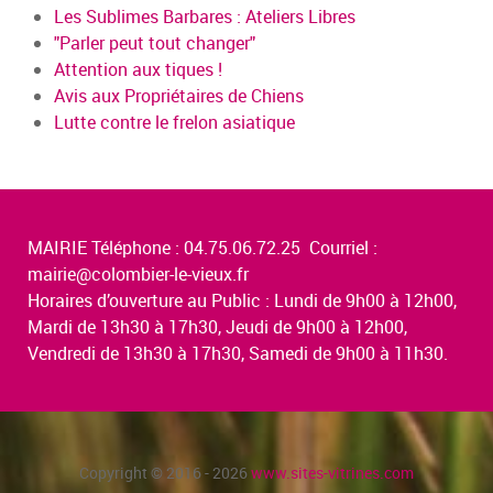
Les Sublimes Barbares : Ateliers Libres
"Parler peut tout changer"
Attention aux tiques !
Avis aux Propriétaires de Chiens
Lutte contre le frelon asiatique
MAIRIE Téléphone : 04.75.06.72.25 Courriel :
mairie@colombier-le-vieux.fr
Horaires d’ouverture au Public : Lundi de 9h00 à 12h00,
Mardi de 13h30 à 17h30, Jeudi de 9h00 à 12h00,
Vendredi de 13h30 à 17h30, Samedi de 9h00 à 11h30.
Copyright © 2016 - 2026
www.sites-vitrines.com