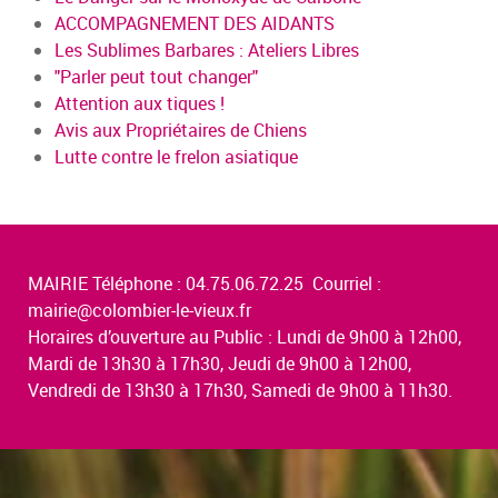
ACCOMPAGNEMENT DES AIDANTS
Les Sublimes Barbares : Ateliers Libres
"Parler peut tout changer"
Attention aux tiques !
Avis aux Propriétaires de Chiens
Lutte contre le frelon asiatique
MAIRIE Téléphone : 04.75.06.72.25 Courriel :
mairie@colombier-le-vieux.fr
Horaires d’ouverture au Public : Lundi de 9h00 à 12h00,
Mardi de 13h30 à 17h30, Jeudi de 9h00 à 12h00,
Vendredi de 13h30 à 17h30, Samedi de 9h00 à 11h30.