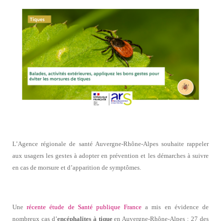
L’Agence régionale de santé Auvergne-Rhône-Alpes souhaite rappeler
aux usagers les gestes à adopter en prévention et les démarches à suivre
en cas de morsure et d’apparition de symptômes.
Une
récente étude de Santé publique France
a mis en évidence de
nombreux cas d’
encéphalites à tique
en Auvergne-Rhône-Alpes : 27 des