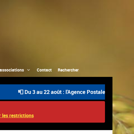
associations
Contact
Rechercher
 Du 3 au 22 août : l'Agence Postale Communale est ouve
 les restrictions