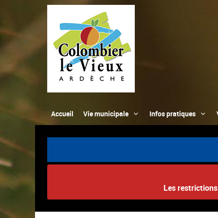
Accueil
Vie municipale
Infos pratiques
Les restriction