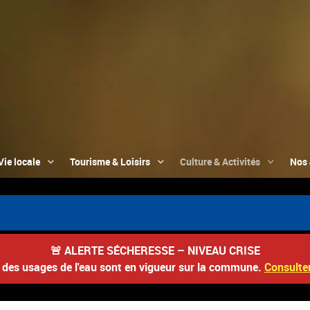
Vie locale
Tourisme & Loisirs
Culture & Activités
Nos 

🚨
ALERTE SÉCHERESSE – NIVEAU CRISE
s des usages de l'eau sont en vigueur sur la commune.
Consulter