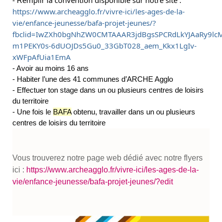
- R
https://www.archeagglo.fr/vivre-ici/les-ages-de-la-
vie/enfance-jeunesse/bafa-projet-jeunes/?
fbclid=IwZXh0bgNhZW0CMTAAAR3jdBgsSPCRdLkYJAaRy9lc
m1PEKY0s-6dUOJDs5Gu0_33GbT028_aem_Kkx1LgIv-
xWFpAfUia1EmA
- Avoir au moins 16 ans
- Habiter l’une des 41 communes d’ARCHE Agglo
- Effectuer ton stage dans un ou plusieurs centres de loisirs
du territoire
- Une fois le
BAFA
obtenu, travailler dans un ou plusieurs
centres de loisirs du territoire
Vous trouverez notre page web dédié avec notre flyers
ici :
https://www.archeagglo.fr/vivre-ici/les-ages-de-la-
vie/enfance-jeunesse/bafa-projet-jeunes/?edit