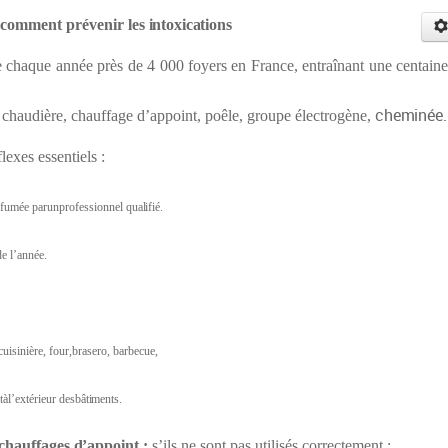
comment
prévenir
les
intoxications
chaque année près de 4 000 foyers en France, entraînant une centaine
cheminée.
: chaudière, chauffage d’appoint, poêle, groupe électrogène,
lexes essentiels :
defumée parunprofessionnel
qualifié.
e l’année.
isinière, four,brasero, barbecue,
àl’extérieur des
bâtiments.
chauffages
d
’appoint
;
s’ils ne sont pas utilisés correctement :