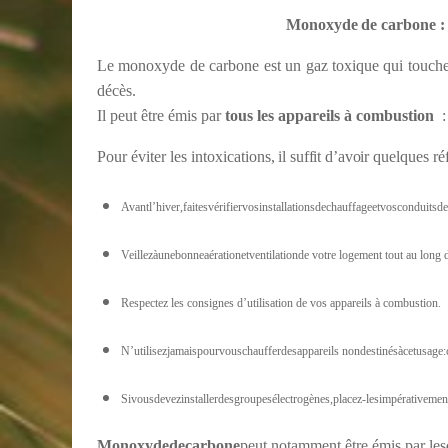
Monoxyde
de
carbone
:
Le monoxyde de carbone est un gaz toxique qui touche 
décès.
Il peut être émis par
tous les appareils à combustion
Pour
éviter
les
intoxications,
il suffit d’avoir
quelques réf
Avantl’hiver,faitesvérifiervosinstallationsdechauffageetvosconduits
Veillezàunebonneaérationetventilationde votre logement tout au long d
Respectez les consignes d’utilisation de vos appareils à combustion.
N’utilisezjamaispourvouschaufferdesappareils nondestinésàcetusage:cu
Sivousdevezinstallerdesgroupesélectrogènes,placez-lesimpérativement
Monoxyde
de
carbone
peut notamment être émis par les