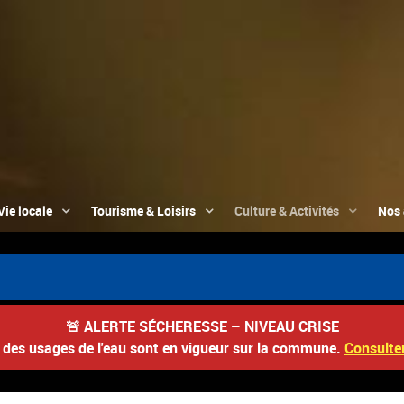
Vie locale
Tourisme & Loisirs
Culture & Activités
Nos 
🚨
ALERTE SÉCHERESSE – NIVEAU CRISE
s des usages de l'eau sont en vigueur sur la commune.
Consulter