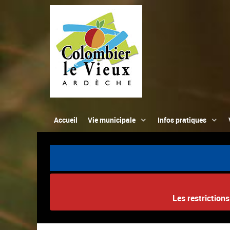
Accueil
Vie municipale
Infos pratiques
Les restriction