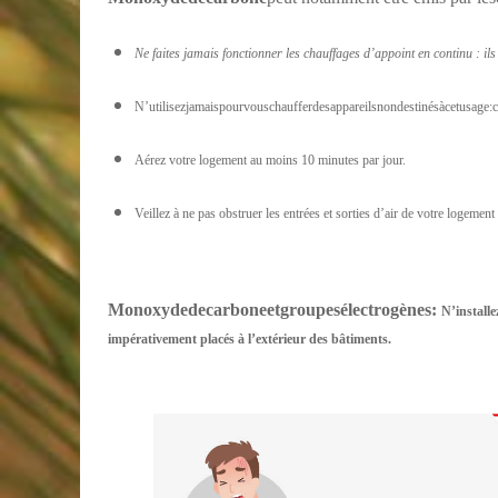
Ne faites jamais fonctionner les chauffages d’appoint en continu : il
N’utilisezjamaispourvouschaufferdesappareilsnondestinésàcetusage:cu
Aérez votre logement au moins 10 minutes par jour.
Veillez à ne pas obstruer les entrées et sorties d’air de votre logement
Monoxyde
de
carbone
et
groupes
électrogènes
:
N’installe
impérativement placés à l’extérieur des bâtiments.