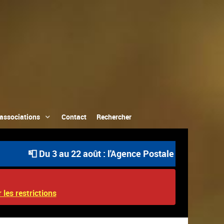
associations
Contact
Rechercher
📮 Du 3 au 22 août : l'Agence Postale Communale est ouve
 les restrictions