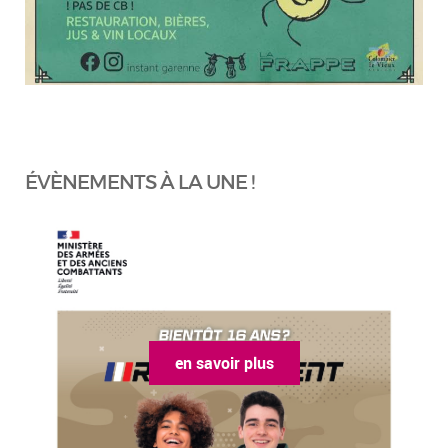
ÉVÈNEMENTS À LA UNE !
en savoir plus
en sa