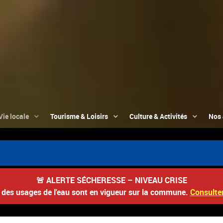
Vie locale
Tourisme & Loisirs
Culture & Activités
Nos 
📮 Du 3 au 22
🚨
ALERTE SÉCHERESSE – NIVEAU CRISE
s des usages de l'eau sont en vigueur sur la commune.
Consulter