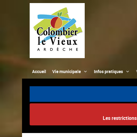
Accueil
Vie municipale
Infos pratiques
Les restriction