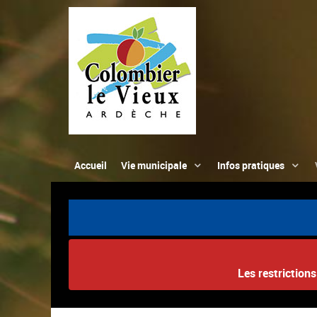
Accueil
Vie municipale
Infos pratiques
Les restriction