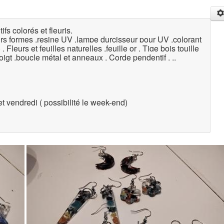
fs colorés et fleuris.
eurs formes .resine UV .lampe durcisseur pour UV .colorant
. Fleurs et feuilles naturelles .feuille or . Tige bois touille
igt .boucle métal et anneaux . Corde pendentif . ..
t vendredi ( possibilité le week-end)