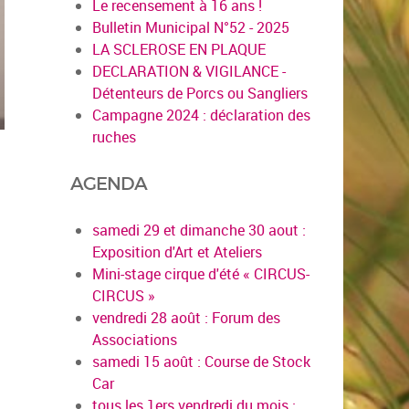
Le recensement à 16 ans !
Bulletin Municipal N°52 - 2025
LA SCLEROSE EN PLAQUE
DECLARATION & VIGILANCE -
Détenteurs de Porcs ou Sangliers
Campagne 2024 : déclaration des
ruches
AGENDA
samedi 29 et dimanche 30 aout :
Exposition d'Art et Ateliers
Mini-stage cirque d'été « CIRCUS-
CIRCUS »
vendredi 28 août : Forum des
Associations
samedi 15 août : Course de Stock
Car
en savoir plus
tous les 1ers vendredi du mois :