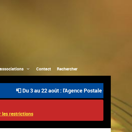
associations
Contact
Rechercher
📮 Du 3 au 22 août : l'Agence Postale Communale est ou
 les restrictions