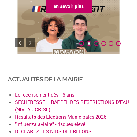
en savoir plus
ACTUALITÉS DE LA MAIRIE
Le recensement dès 16 ans !
SÉCHERESSE – RAPPEL DES RESTRICTIONS D'EAU
(NIVEAU CRISE)
Résultats des Elections Municipales 2026
"influenza aviaire" - risques élevé
DECLAREZ LES NIDS DE FRELONS