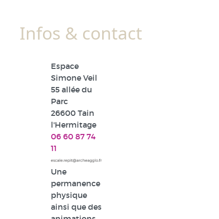
Infos & contact
Espace
Simone Veil
55 allée du
Parc
26600 Tain
l'Hermitage
06 60 87 74
11
Une
permanence
physique
ainsi que des
animations