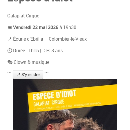
Galapiat Cirque
📅 Vendredi 22 mai 2026
à 19h30
📍 Écurie d’Ebrilla – Colombier-le-Vieux
⏱ Durée : 1h15 | Dès 8 ans
🎭 Clown & musique
```
```
📍 S’y rendre