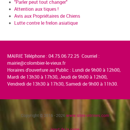
"Parler peut tout changer"
Attention aux tiques !
Avis aux Propriétaires de Chiens
Lutte contre le frelon asiatique
MAIRIE Téléphone : 04.75.06.72.25 Courriel :
mairie@colombier-le-vieux.fr
Horaires d’ouverture au Public : Lundi de 9h00 à 12h00,
Mardi de 13h30 à 17h30, Jeudi de 9h00 à 12h00,
Vendredi de 13h30 à 17h30, Samedi de 9h00 à 11h30.
Copyright © 2016 - 2026
www.sites-vitrines.com
Haut de la page