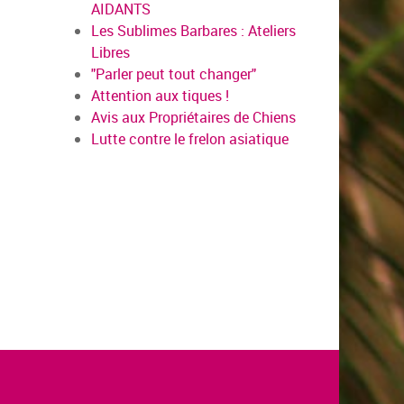
AIDANTS
Les Sublimes Barbares : Ateliers
Libres
"Parler peut tout changer"
Attention aux tiques !
Avis aux Propriétaires de Chiens
Lutte contre le frelon asiatique