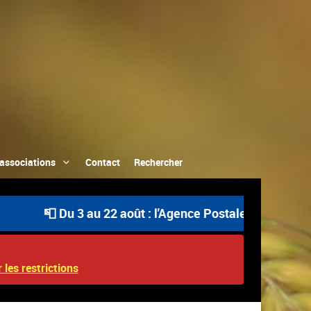
associations
Contact
Rechercher
📮 Du 3 au 22 août : l'Agence Postale Communale est ou
 les restrictions