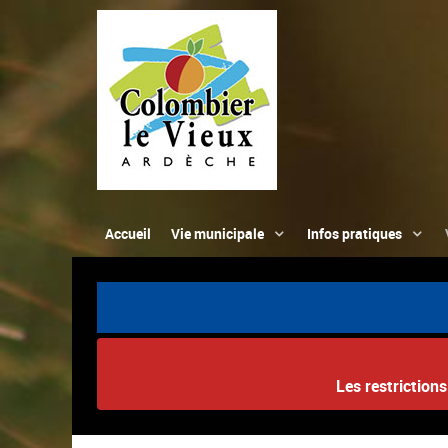
Accueil
Vie municipale
Infos pratiques
Les restriction