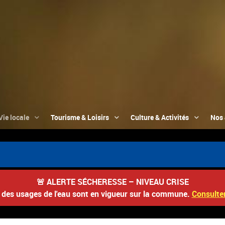
Vie locale
Tourisme & Loisirs
Culture & Activités
Nos 
🚨
ALERTE SÉCHERESSE – NIVEAU CRISE
s des usages de l'eau sont en vigueur sur la commune.
Consulter