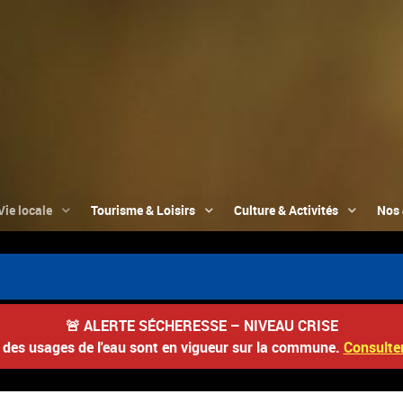
Vie locale
Tourisme & Loisirs
Culture & Activités
Nos 
🚨
ALERTE SÉCHERESSE – NIVEAU CRISE
s des usages de l'eau sont en vigueur sur la commune.
Consulter