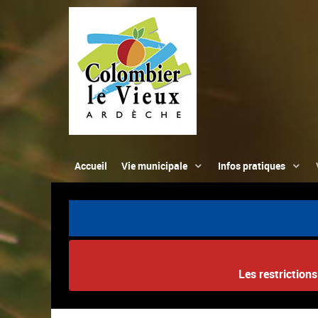
Accueil
Vie municipale
Infos pratiques
Les restriction