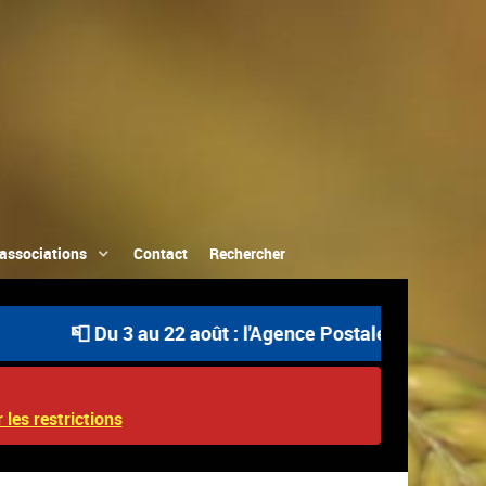
associations
Contact
Rechercher
📮 Du 3 au 22 août : l'Agence Postale Communale est o
 les restrictions