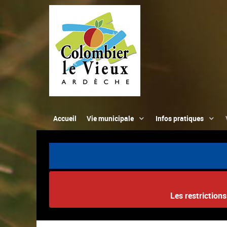
Accueil
Vie municipale
Infos pratiques
Les restriction