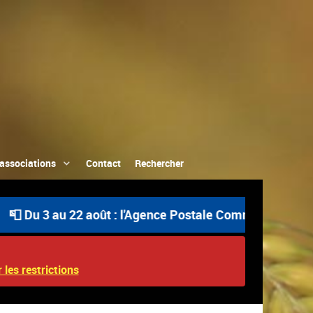
associations
Contact
Rechercher
3 au 22 août : l'Agence Postale Communale est ouverte u
 les restrictions