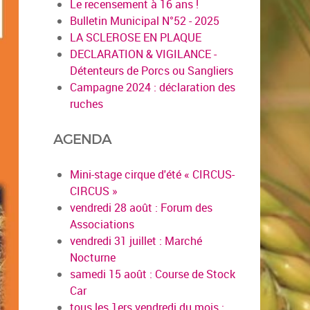
Le recensement à 16 ans !
Bulletin Municipal N°52 - 2025
LA SCLEROSE EN PLAQUE
DECLARATION & VIGILANCE -
Détenteurs de Porcs ou Sangliers
Campagne 2024 : déclaration des
ruches
AGENDA
Mini-stage cirque d'été « CIRCUS-
CIRCUS »
vendredi 28 août : Forum des
Associations
vendredi 31 juillet : Marché
Nocturne
samedi 15 août : Course de Stock
Car
tous les 1ers vendredi du mois :