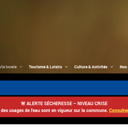
Vie locale
Tourisme & Loisirs
Culture & Activités
Nos 
📮 Du 
🚨
ALERTE SÉCHERESSE – NIVEAU CRISE
s des usages de l'eau sont en vigueur sur la commune.
Consulter