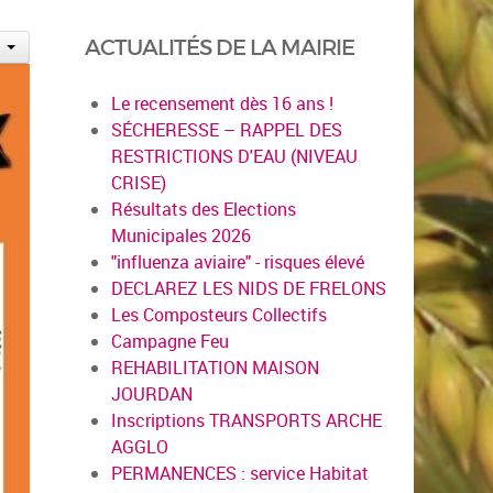
ACTUALITÉS DE LA MAIRIE
Le recensement dès 16 ans !
SÉCHERESSE – RAPPEL DES
RESTRICTIONS D'EAU (NIVEAU
CRISE)
Résultats des Elections
Municipales 2026
"influenza aviaire" - risques élevé
DECLAREZ LES NIDS DE FRELONS
Les Composteurs Collectifs
Campagne Feu
REHABILITATION MAISON
JOURDAN
Inscriptions TRANSPORTS ARCHE
AGGLO
PERMANENCES : service Habitat