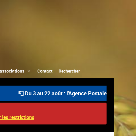
associations
Contact
Rechercher
📮 Du 3 au 22 août : l'Agence Postale Communale est ouv
 les restrictions