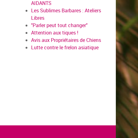
AIDANTS
Les Sublimes Barbares : Ateliers
Libres
"Parler peut tout changer"
Attention aux tiques !
Avis aux Propriétaires de Chiens
Lutte contre le frelon asiatique