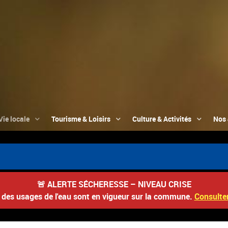
Vie locale
Tourisme & Loisirs
Culture & Activités
Nos 
🚨
ALERTE SÉCHERESSE – NIVEAU CRISE
s des usages de l'eau sont en vigueur sur la commune.
Consulter