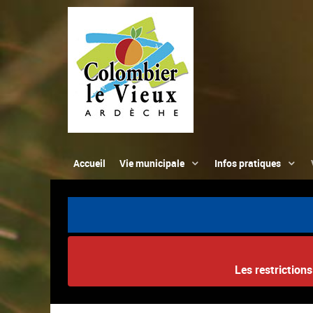
Accueil
Vie municipale
Infos pratiques
Les restriction