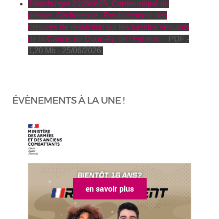
Télécharger 20260625_Communiqué de
presse_Sécheresse - Renforcement des
mesures de restriction sur les bassins versants
de la Cance, du Doux-Ay, de l'Eyrieux,...
PDF -
1,20 Mb - 25/06/2026
ÉVÈNEMENTS À LA UNE !
en savoir plus