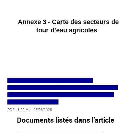
Annexe 3 - Carte des secteurs de
tour d’eau agricoles
Télécharger 20260625_Communiqué de
presse_Sécheresse - Renforcement des mesures de
restriction sur les bassins versants de la Cance, du
Doux-Ay, de l'Eyrieux,...
PDF - 1,20 Mb - 25/06/2026
Documents listés dans l’article