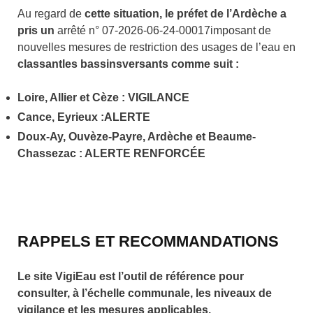
Au regard de
cette
situation,
l
e
préfet de l’Ardèche a
pris un
arrêté n° 07-2026-06-24-00017imposant de
nouvelles mesures de restriction des usages de l’eau en
class
ant
le
s
bassin
s
versants comme suit
:
Loire, Allier et Cèze :
VIGILANCE
Cance,
Eyrieux :
ALERTE
Doux-
Ay
,
Ouvèze-Payre,
Ardèche
et Beaume-
Chassezac
: ALERTE
RENFORCÉE
RAPPELS ET RECOMMANDATIONS
Le site VigiEau est l’outil de référence pour
consulter, à l’échelle communale, les niveaux de
vigilance et les mesures applicables.