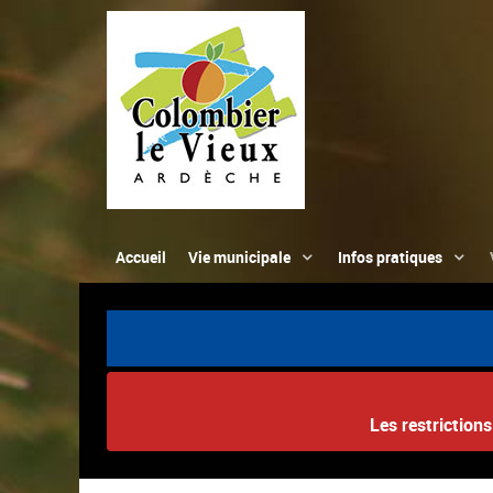
Accueil
Vie municipale
Infos pratiques
Les restriction