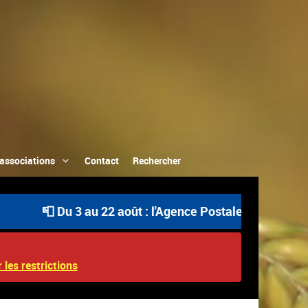
associations
Contact
Rechercher
📮 Du 3 au 22 août : l'Agence Postale Communale est o
 les restrictions