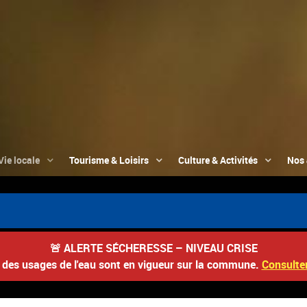
Vie locale
Tourisme & Loisirs
Culture & Activités
Nos 
🚨
ALERTE SÉCHERESSE – NIVEAU CRISE
s des usages de l'eau sont en vigueur sur la commune.
Consulter