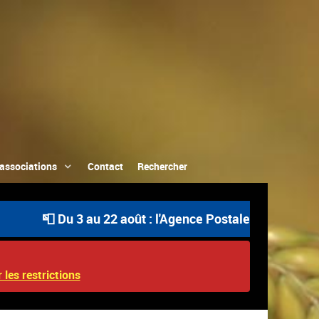
associations
Contact
Rechercher
📮 Du 3 au 22 août : l'Agence Postale Communale est o
 les restrictions