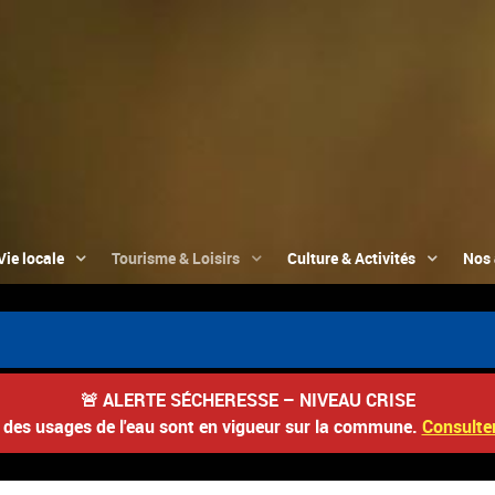
Vie locale
Tourisme & Loisirs
Culture & Activités
Nos 
🚨
ALERTE SÉCHERESSE – NIVEAU CRISE
s des usages de l'eau sont en vigueur sur la commune.
Consulter