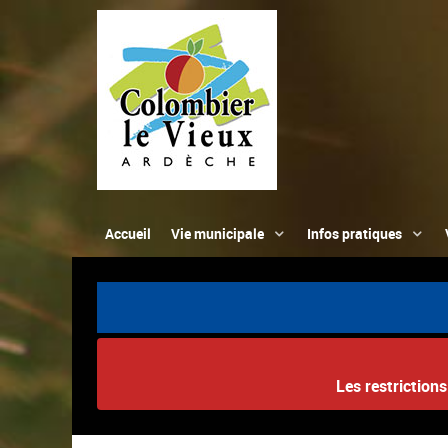
Accueil
Vie municipale
Infos pratiques
Les restriction