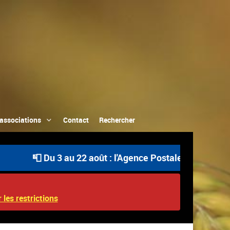
associations
Contact
Rechercher
📮 Du 3 au 22 août : l'Agence Postale Communale est o
 les restrictions