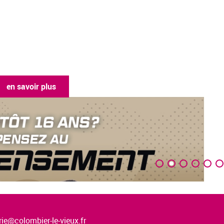
ie@colombier-le-vieux.fr