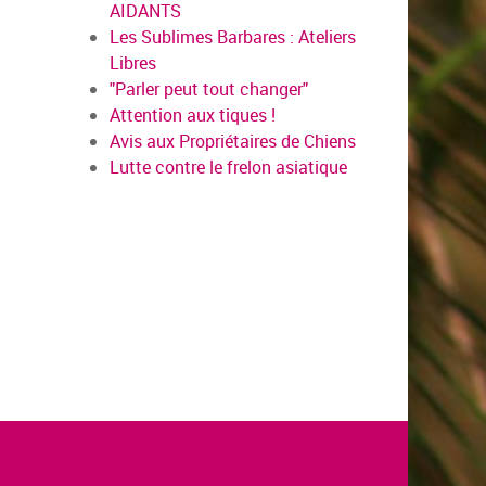
AIDANTS
Les Sublimes Barbares : Ateliers
Libres
"Parler peut tout changer"
Attention aux tiques !
Avis aux Propriétaires de Chiens
Lutte contre le frelon asiatique
en savoir plus