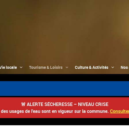
Vie locale
Tourisme & Loisirs
Culture & Activités
Nos 
🚨
ALERTE SÉCHERESSE – NIVEAU CRISE
s des usages de l'eau sont en vigueur sur la commune.
Consulter