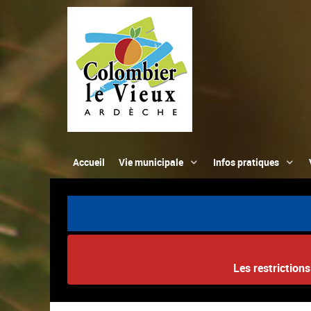
Accueil
Vie municipale
Infos pratiques
Les restriction