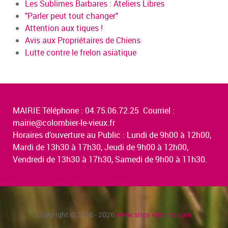
Les Sublimes Barbares : Ateliers Libres
"Parler peut tout changer"
Attention aux tiques !
Avis aux Propriétaires de Chiens
Lutte contre le frelon asiatique
MAIRIE Téléphone : 04.75.06.72.25 Courriel :
mairie@colombier-le-vieux.fr
Horaires d’ouverture au Public : Lundi de 9h00 à 12h00,
Mardi de 13h30 à 17h30, Jeudi de 9h00 à 12h00,
Vendredi de 13h30 à 17h30, Samedi de 9h00 à 11h30.
Copyright © 2016 - 2026
www.sites-vitrines.com