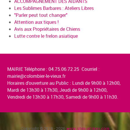
ACCOMPAGNEMENT DES AIDANTS
Les Sublimes Barbares : Ateliers Libres
"Parler peut tout changer"
Attention aux tiques !
Avis aux Propriétaires de Chiens
Lutte contre le frelon asiatique
MAIRIE Téléphone : 04.75.06.72.25 Courriel :
mairie@colombier-le-vieux.fr
Horaires d’ouverture au Public : Lundi de 9h00 à 12h00,
Mardi de 13h30 à 17h30, Jeudi de 9h00 à 12h00,
Vendredi de 13h30 à 17h30, Samedi de 9h00 à 11h30.
Copyright © 2016 - 2026
www.sites-vitrines.com