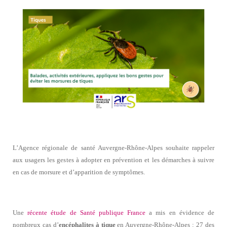
L’Agence régionale de santé Auvergne-Rhône-Alpes souhaite rappeler
aux usagers les gestes à adopter en prévention et les démarches à suivre
en cas de morsure et d’apparition de symptômes.
Une
récente étude de Santé publique France
a mis en évidence de
nombreux cas d’
encéphalites à tique
en Auvergne-Rhône-Alpes : 27 des