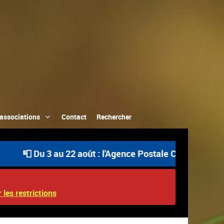
associations
Contact
Rechercher
u 3 au 22 août : l'Agence Postale Communale est ouverte
 les restrictions