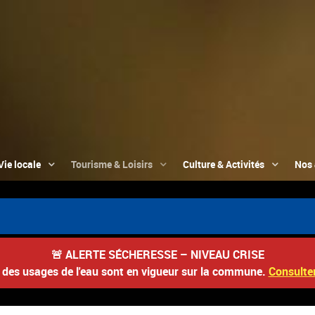
Vie locale
Tourisme & Loisirs
Culture & Activités
Nos 
📮 D
🚨
ALERTE SÉCHERESSE – NIVEAU CRISE
s des usages de l'eau sont en vigueur sur la commune.
Consulter