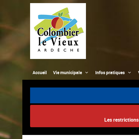
Accueil
Vie municipale
Infos pratiques
Les restriction