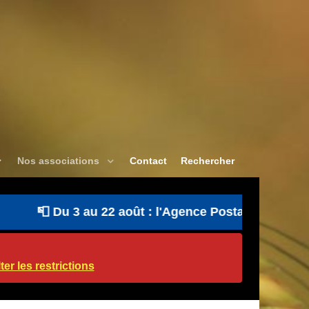
Nos associations
Contact
Rechercher
📮 Du 3 au 22 août : l'Agence Postale Communale e
er les restrictions