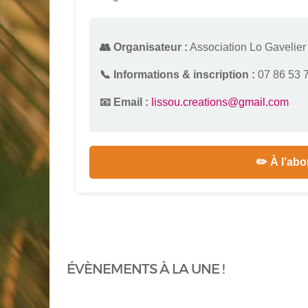
👥 Organisateur :
Association Lo Gavelier
📞 Informations & inscription :
07 86 53 
📧 Email :
lissou.creations@gmail.com
✏️ À l’abo
ÉVÈNEMENTS À LA UNE !