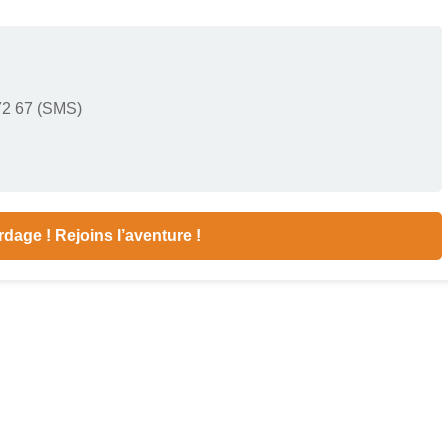
72 67 (SMS)
rdage ! Rejoins l’aventure !