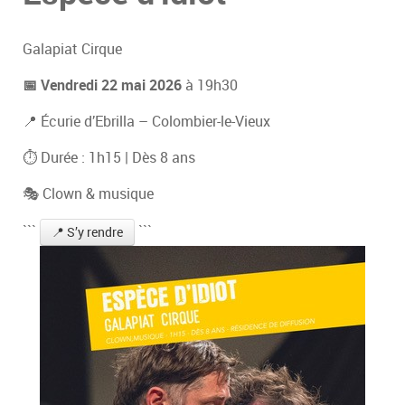
Galapiat Cirque
📅 Vendredi 22 mai 2026
à 19h30
📍 Écurie d’Ebrilla – Colombier-le-Vieux
⏱ Durée : 1h15 | Dès 8 ans
🎭 Clown & musique
```
```
📍 S’y rendre