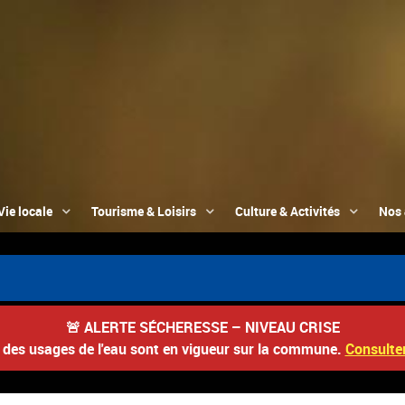
Vie locale
Tourisme & Loisirs
Culture & Activités
Nos 
🚨
ALERTE SÉCHERESSE – NIVEAU CRISE
s des usages de l'eau sont en vigueur sur la commune.
Consulter