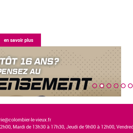
en savoir plus
ie@colombier-le-vieux.fr
à 12h00, Mardi de 13h30 à 17h30, Jeudi de 9h00 à 12h00, Vendr