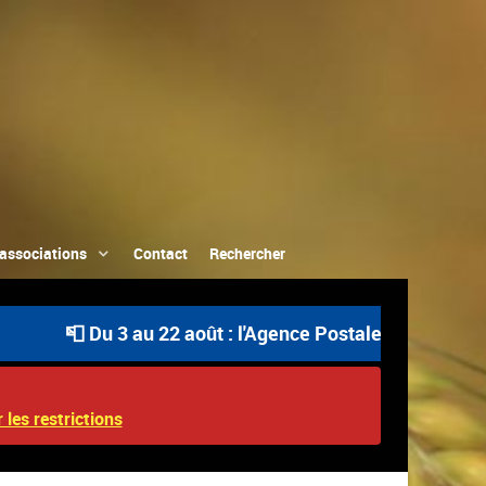
associations
Contact
Rechercher
📮 Du 3 au 22 août : l'Agence Postale Communale est ouv
 les restrictions