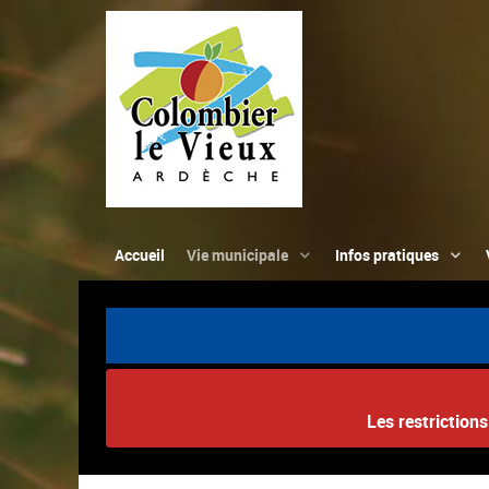
Accueil
Vie municipale
Infos pratiques
Les restriction