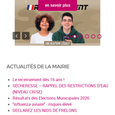
en savoir plus
ACTUALITÉS DE LA MAIRIE
Le recensement dès 16 ans !
SÉCHERESSE – RAPPEL DES RESTRICTIONS D'EAU
(NIVEAU CRISE)
Résultats des Elections Municipales 2026
"influenza aviaire" - risques élevé
DECLAREZ LES NIDS DE FRELONS